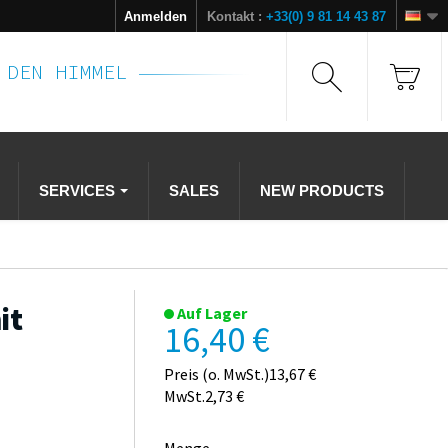
Anmelden
Kontakt :
+33(0) 9 81 14 43 87
T DEN HIMMEL
SERVICES
SALES
NEW PRODUCTS
it
Auf Lager
16,40 €
Preis (o. MwSt.)13,67 €
MwSt.2,73 €