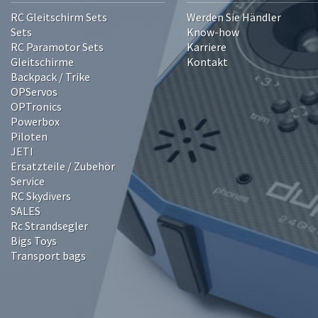
RC Gleitschirm Sets
Werden Sie Händler
Sets
Know-how
RC Paramotor Sets
Karriere
Gleitschirme
Kontakt
Backpack / Trike
OPServos
OPTronics
Powerbox
Piloten
JETI
Ersatzteile / Zubehör
Service
RC Skydivers
SALES
Rc Strandsegler
Bigs Toys
Transport bags