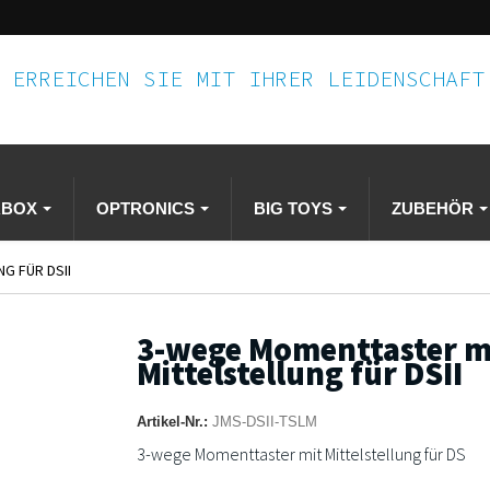
ERREICHEN SIE MIT IHRER LEIDENSCHAF
RBOX
OPTRONICS
BIG TOYS
ZUBEHÖR
G FÜR DSII
3-wege Momenttaster m
Mittelstellung für DSII
Artikel-Nr.:
JMS-DSII-TSLM
3-wege Momenttaster mit Mittelstellung für DS