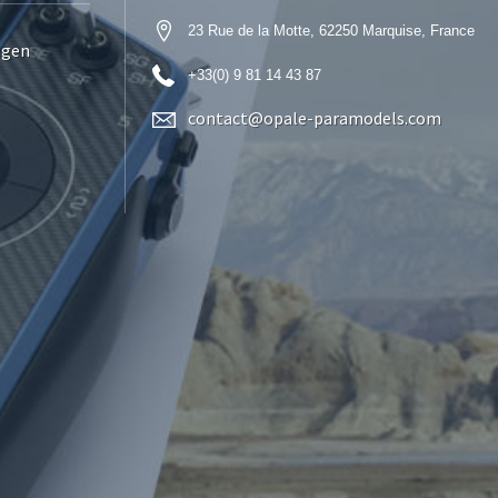
23 Rue de la Motte, 62250 Marquise, France
ngen
+33(0) 9 81 14 43 87
contact@opale-paramodels.com