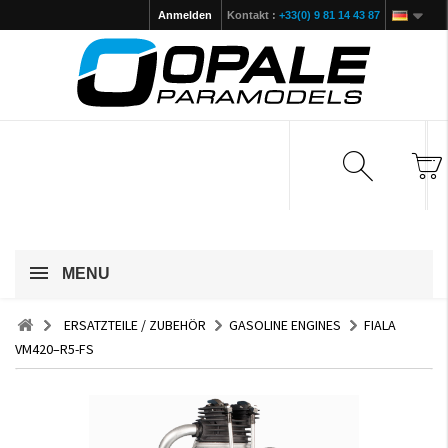
Anmelden
Kontakt :
+33(0) 9 81 14 43 87
MENU
ERSATZTEILE / ZUBEHÖR
GASOLINE ENGINES
FIALA
VM420–R5-FS