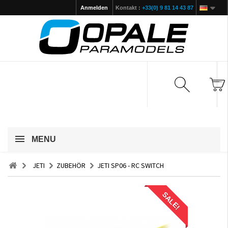
Anmelden
Kontakt :
+33(0) 9 81 14 43 87
MENU
JETI
ZUBEHÖR
JETI SP06 - RC SWITCH
SALE!