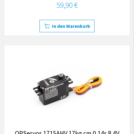
59,90 €
In den Warenkorb
OPServos 1715AHV 17kg.cm 0.14s 8.4V