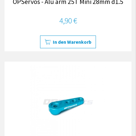
OPServos - Alu arm 25T Mini 28mm d1.5
4,90 €
In den Warenkorb