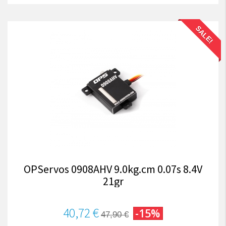
SALE!
OPServos 0908AHV 9.0kg.cm 0.07s 8.4V
21gr
40,72 €
-15%
47,90 €