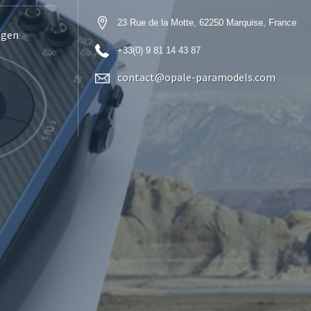
23 Rue de la Motte, 62250 Marquise, France
ngen
+33(0) 9 81 14 43 87
contact@opale-paramodels.com