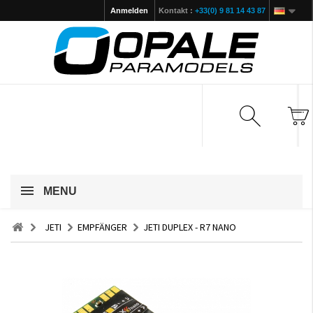
Anmelden
Kontakt :
+33(0) 9 81 14 43 87
MENU
JETI
EMPFÄNGER
JETI DUPLEX - R7 NANO