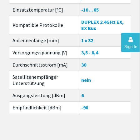
Einsatztemperatur [°C]
-10 ... 85
DUPLEX 2.4GHz EX,
Kompatible Protokolle
EX Bus
Antennenlänge [mm]
1 x 32
Sign In
Versorgungsspannung [V]
3,5 - 8,4
Durchschnittsstrom [mA]
30
Satellitenempfänger
nein
Unterstützung
Ausgangsleistung [dBm]
6
Empfindlichkeit [dBm]
-98