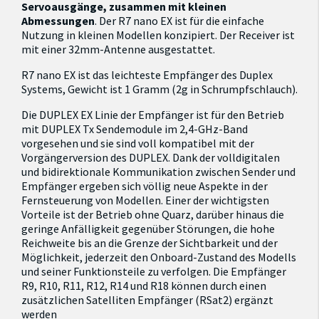
Servoausgänge, zusammen mit kleinen
Abmessungen
. Der R7 nano EX ist für die einfache
Nutzung in kleinen Modellen konzipiert. Der Receiver ist
mit einer 32mm-Antenne ausgestattet.
R7 nano EX ist das leichteste Empfänger des Duplex
Systems, Gewicht ist 1 Gramm (2g in Schrumpfschlauch).
Die DUPLEX EX Linie der Empfänger ist für den Betrieb
mit DUPLEX Tx Sendemodule im 2,4-GHz-Band
vorgesehen und sie sind voll kompatibel mit der
Vorgängerversion des DUPLEX. Dank der volldigitalen
und bidirektionale Kommunikation zwischen Sender und
Empfänger ergeben sich völlig neue Aspekte in der
Fernsteuerung von Modellen. Einer der wichtigsten
Vorteile ist der Betrieb ohne Quarz, darüber hinaus die
geringe Anfälligkeit gegenüber Störungen, die hohe
Reichweite bis an die Grenze der Sichtbarkeit und der
Möglichkeit, jederzeit den Onboard-Zustand des Modells
und seiner Funktionsteile zu verfolgen. Die Empfänger
R9, R10, R11, R12, R14 und R18 können durch einen
zusätzlichen Satelliten Empfänger (RSat2) ergänzt
werden