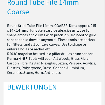
Round Tube File 14mm
Coarse
Round Steel Tube File 14mm, COARSE. Dims approx. 215
x 14 x 14 mm. Tungsten carbide abrasive grit, use to
shape arches and curves with precision.
No need to glue
sandpaper to dowels anymore
! These tools are perfect
for fillets, and all concave curves. Use to shape or
enlarge holes or arches etc.
R203C may also be used in a pillar drill as drum sander!
Perma-Grit® Tools will cut:- All Woods, Glass Fibre,
Carbon Fibre, Kevlar, Plexiglas, Lexan, Perspex, Acrylics,
Plastics, Polystyrene, Brass, Copper, Aluminium,
Ceramics, Stone, Horn, Antler etc.
BEWERTUNGEN