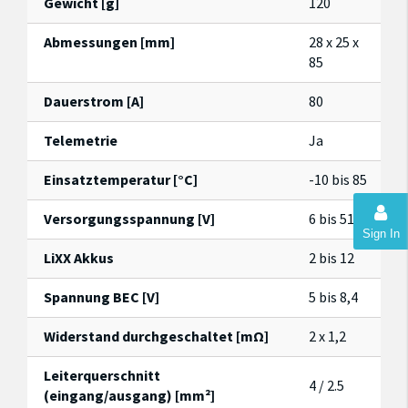
Gewicht [g]
120
Abmessungen [mm]
28 x 25 x
85
Dauerstrom [A]
80
Telemetrie
Ja
Einsatztemperatur [°C]
-10 bis 85
Versorgungsspannung [V]
6 bis 51
Sign In
LiXX Akkus
2 bis 12
Spannung BEC [V]
5 bis 8,4
Widerstand durchgeschaltet [mΩ]
2 x 1,2
Leiterquerschnitt
4 / 2.5
(eingang/ausgang) [mm²]