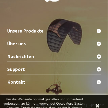
Unsere Produkte
Über uns
Nachrichten
Support
Kontakt
Um die Webseite optimal gestalten und fortlaufend
verbessern zu können, verwendet Opale Aero System
Impressum
AGB
Zahlung und Versand
Datenschutz
|
|
|
| Opale Aero
Cookies. Durch die weitere Nutzung der Webseite