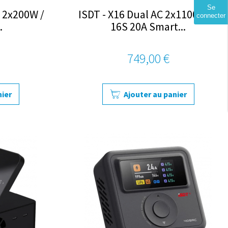
Se
C 2x200W /
ISDT - X16 Dual AC 2x1100W 2-
connecter
.
16S 20A Smart...
749,00 €
nier
Ajouter au panier