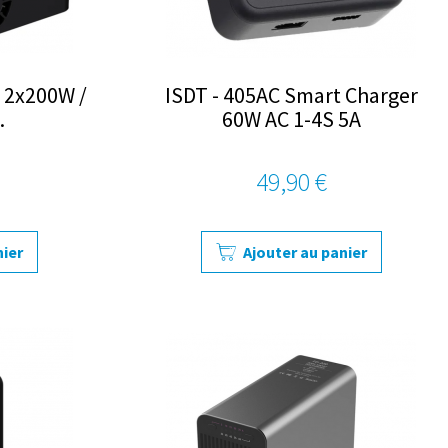
C 2x200W /
ISDT - 405AC Smart Charger
.
60W AC 1-4S 5A
49,90 €
nier
Ajouter au panier