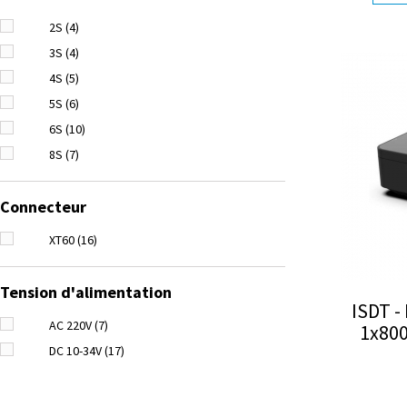
1000W
(1)
2S
(4)
3S
(4)
4S
(5)
5S
(6)
6S
(10)
8S
(7)
Connecteur
XT60
(16)
Tension d'alimentation
ISDT -
AC 220V
(7)
1x800
DC 10-34V
(17)