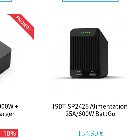
PROMO !
1000W +
ISDT SP2425 Alimentation
arger
25A/600W BattGo
134,90 €
-10%