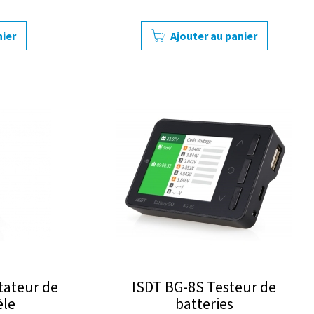
nier
Ajouter au panier
tateur de
ISDT BG-8S Testeur de
èle
batteries