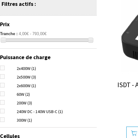
Filtres actifs :
Prix
Tranche :
4,00€ - 793,00€
Puissance de charge
2x400W
(1)
2x500W
(3)
ISDT - 
2x600W
(1)
60W
(2)
200W
(3)
240W DC - 140W USB-C
(1)
300W
(1)
500W
(1)
Cellules
800W
(1)