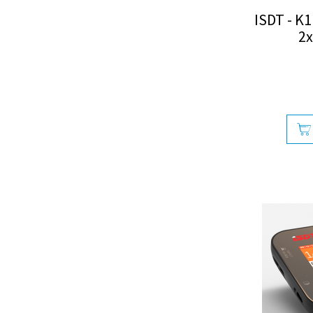
ISDT - K
2x