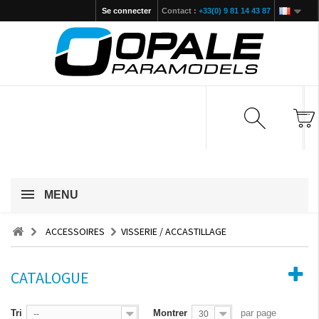
Se connecter
Contact :
+33(0) 9 81 14 43 87
MENU
ACCESSOIRES
VISSERIE / ACCASTILLAGE
CATALOGUE
Tri
Montrer
par page
--
30