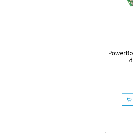
PowerBox
d