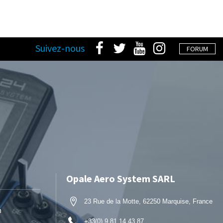
Suivez-nous
FORUM
Opale Aero System SARL
23 Rue de la Motte, 62250 Marquise, France
n
+33(0) 9 81 14 43 87