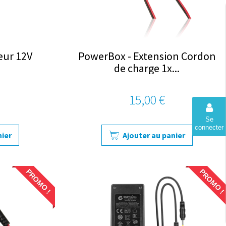
eur 12V
PowerBox - Extension Cordon
de charge 1x...
15,00 €
Se
connecter
nier
Ajouter au panier
PROMO !
PROMO !