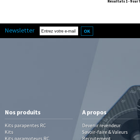
Résultats 1 - 9 sur 
Newsletter
OK
Nos produits
A propos
Kits parapentes RC
Devenir revendeur
Kits
Savoir-faire & Valeurs
Kits paramoteurs RC
Recrutement