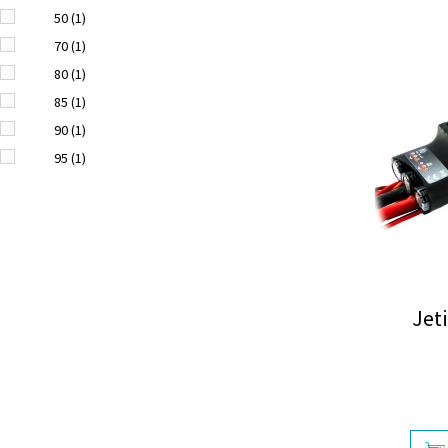
50
(1)
70
(1)
80
(1)
85
(1)
90
(1)
95
(1)
120
(1)
130
(1)
135
(1)
160
(1)
165
(1)
Jet