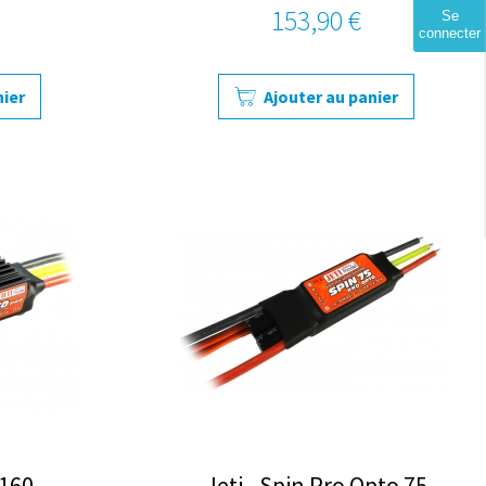
153,90 €
Se
connecter
nier
Ajouter au panier
 160
Jeti - Spin Pro Opto 75