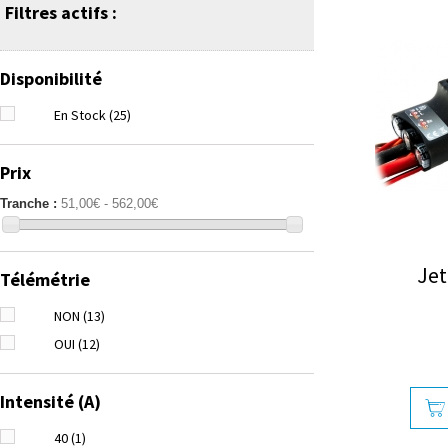
Filtres actifs :
Disponibilité
En Stock
(25)
Prix
Tranche :
51,00€ - 562,00€
Jet
Télémétrie
NON
(13)
OUI
(12)
Intensité (A)
40
(1)