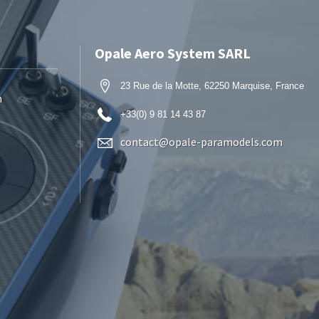
Opale Aero System SARL
23 Rue de la Motte, 62250 Marquise, France
n
+33(0) 9 81 14 43 87
contact@opale-paramodels.com