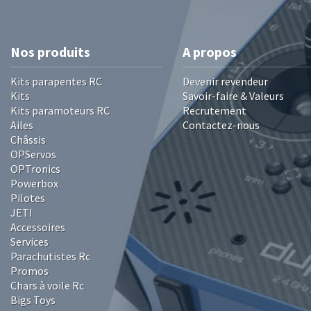
Nos produits
A propos
Kits parapentes RC
Devenir revendeur
Kits
Savoir-faire & Valeurs
Kits paramoteurs RC
Recrutement
Ailes
Contactez-nous
Châssis
OPServos
OPTronics
Powerbox
Pilotes
JETI
Accessoires
Services
Parachutistes Rc
Promos
Chars à voile Rc
Bigs Toys