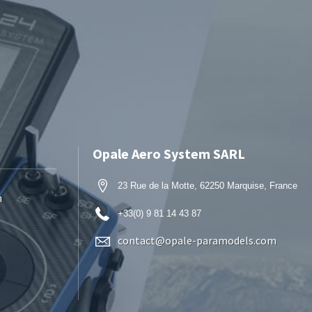
Opale Aero System SARL
23 Rue de la Motte, 62250 Marquise, France
n
+33(0) 9 81 14 43 87
contact@opale-paramodels.com