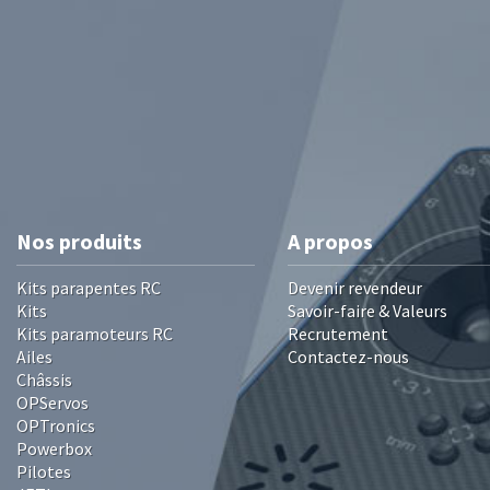
Nos produits
A propos
Kits parapentes RC
Devenir revendeur
Kits
Savoir-faire & Valeurs
Kits paramoteurs RC
Recrutement
Ailes
Contactez-nous
Châssis
OPServos
OPTronics
Powerbox
Pilotes