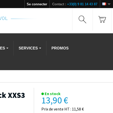
Se connecter
Contact :
+33(0) 9 81 14 43 87
NVOL
RES
SERVICES
PROMOS
ck XXS3
En stock
13,90 €
Prix de vente HT : 11,58 €