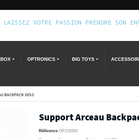
LAISSEZ VOTRE PASSION PRENDRE SON E
RBOX
OPTRONICS
BIG TOYS
ACCESSOI
U BACKPACK XXS3
Support Arceau Backpa
Référence
OP131041