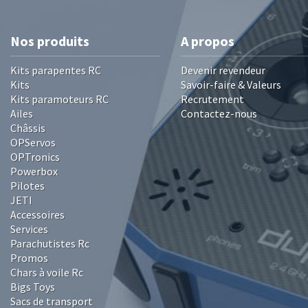
Nos produits
A propos
Kits parapentes RC
Devenir revendeur
Kits
Savoir-faire & Valeurs
Kits paramoteurs RC
Recrutement
Ailes
Contactez-nous
Châssis
OPServos
OPTronics
Powerbox
Pilotes
JETI
Accessoires
Services
Parachutistes Rc
Promos
Chars à voile Rc
Bigs Toys
Sacs de transport