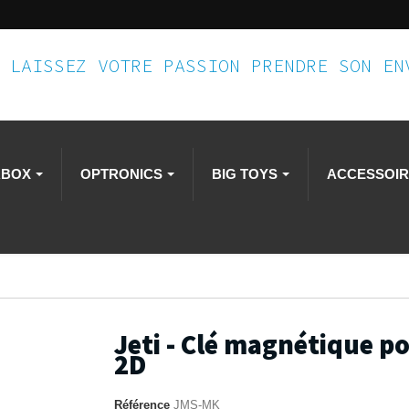
LAISSEZ VOTRE PASSION PRENDRE SON E
RBOX
OPTRONICS
BIG TOYS
ACCESSOI
Jeti - Clé magnétique p
2D
Référence
JMS-MK