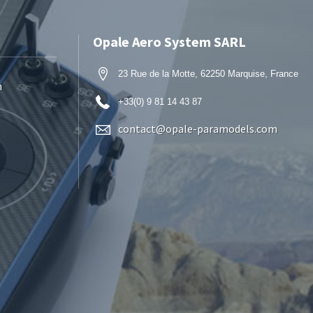
Opale Aero System SARL
23 Rue de la Motte, 62250 Marquise, France
n
+33(0) 9 81 14 43 87
contact@opale-paramodels.com