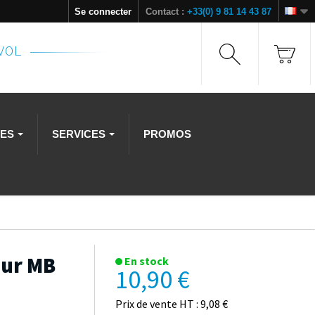
Se connecter
Contact :
+33(0) 9 81 14 43 87
NVOL
RES
SERVICES
PROMOS
our MB
En stock
10,90 €
Prix de vente HT : 9,08 €