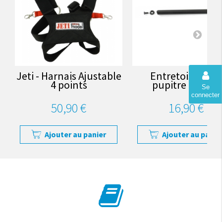
Jeti - Harnais Ajustable
Entretoise pou
4 points
pupitre Jeti DC
Se
connecter
50,90 €
16,90 €
Ajouter au panier
Ajouter au panie