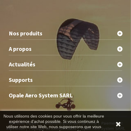
Nos produits
A propos
Actualités
Supports
Opale Aero System SARL
Nous utilisons des cookies pour vous offrir la meilleure
expérience d'achat possible. Si vous continuez à
Mentions légales
Conditions générales de vente
Paiement et
|
|
utiliser notre site Web, nous supposerons que vous
expédition
Politique de confidentialité
|
| Opale Aero System SARL