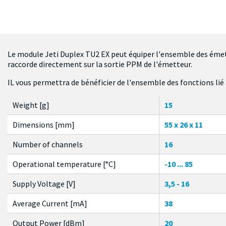
Le module Jeti Duplex TU2 EX peut équiper l'ensemble des émett
raccorde directement sur la sortie PPM de l'émetteur.
IL vous permettra de bénéficier de l'ensemble des fonctions lié 
Weight [g]
15
Dimensions [mm]
55 x 26 x 11
Number of channels
16
Operational temperature [°C]
-10 ... 85
Supply Voltage [V]
3,5 - 16
Average Current [mA]
38
Output Power [dBm]
20