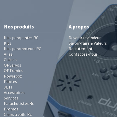
Nos produits
A propos
Kits parapentes RC
Devenir revendeur
Kits
Savoir-faire & Valeurs
Kits paramoteurs RC
Recrutement
Ailes
Contactez-nous
Châssis
OPServos
OPTronics
Powerbox
Pilotes
JETI
Accessoires
Services
Parachutistes Rc
Promos
Chars à voile Rc