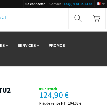
Se connecter
Contact :
+33(0) 9 81 14 43 87
NVOL
RES
SERVICES
PROMOS
 TU2
En stock
124,90 €
Prix de vente HT : 104,08 €