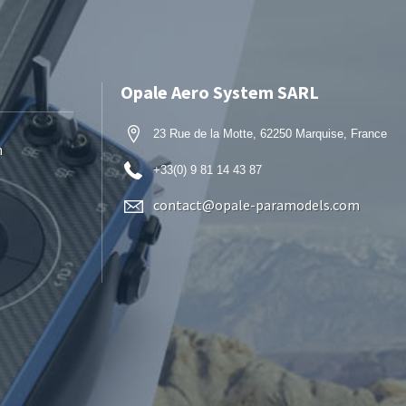
Opale Aero System SARL
23 Rue de la Motte, 62250 Marquise, France
n
+33(0) 9 81 14 43 87
contact@opale-paramodels.com