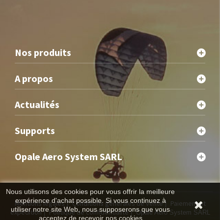
Nos produits
A propos
Actualités
Supports
Opale Aero System SARL
Nous utilisons des cookies pour vous offrir la meilleure
expérience d'achat possible. Si vous continuez à
Mentions légales
Conditions générales de vente
Paiement et
|
|
utiliser notre site Web, nous supposerons que vous
expédition
Politique de confidentialité
|
| Opale Aero System SARL
acceptez de recevoir nos cookies