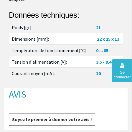
Données techniques:
Poids [gr]:
21
Dimensions [mm]:
22 x 25 x 13
Température de fonctionnement[°C]:
0 ... 85
Tension d'alimentation [V]:
3.5 - 8.4
Se
Courant moyen [mA]:
10
connecter
AVIS
Soyez le premier à donner votre avis !