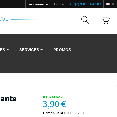
Se connecter
Contact :
+33(0) 9 81 14 43 87
NVOL
RES
SERVICES
PROMOS
mante
En stock
3,90 €
Prix de vente HT : 3,25 €