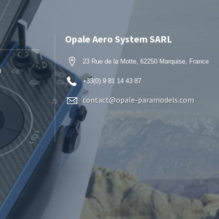
Opale Aero System SARL
23 Rue de la Motte, 62250 Marquise, France
n
+33(0) 9 81 14 43 87
contact@opale-paramodels.com