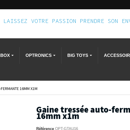
LAISSEZ VOTRE PASSION PRENDRE SON E
RBOX
OPTRONICS
BIG TOYS
ACCESSOI
O-FERMANTE 16MM X1M
Gaine tressée auto-fer
16mm x1m
Référence
OPT-GTAU16