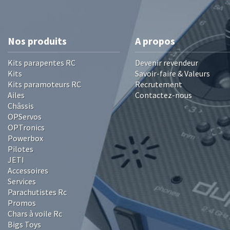
Nos produits
A propos
Kits parapentes RC
Devenir revendeur
Kits
Savoir-faire & Valeurs
Kits paramoteurs RC
Recrutement
Ailes
Contactez-nous
Châssis
OPServos
OPTronics
Powerbox
Pilotes
JETI
Accessoires
Services
Parachutistes Rc
Promos
Chars à voile Rc
Bigs Toys