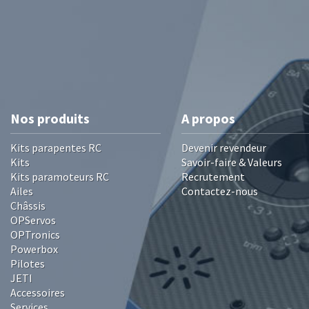
Nos produits
A propos
Kits parapentes RC
Devenir revendeur
Kits
Savoir-faire & Valeurs
Kits paramoteurs RC
Recrutement
Ailes
Contactez-nous
Châssis
OPServos
OPTronics
Powerbox
Pilotes
JETI
Accessoires
Services