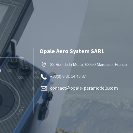
Opale Aero System SARL
23 Rue de la Motte, 62250 Marquise, France
n
+33(0) 9 81 14 43 87
contact@opale-paramodels.com