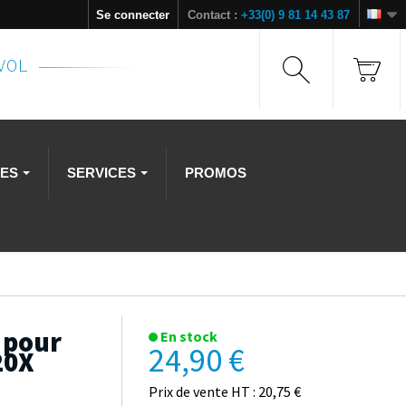
Se connecter
Contact :
+33(0) 9 81 14 43 87
NVOL
RES
SERVICES
PROMOS
r pour
En stock
24,90 €
20X
Prix de vente HT : 20,75 €