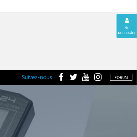
Se
connecter
Suivez-nous
FORUM