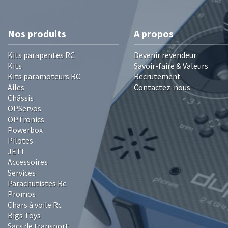
Nos produits
A propos
Kits parapentes RC
Devenir revendeur
Kits
Savoir-faire & Valeurs
Kits paramoteurs RC
Recrutement
Ailes
Contactez-nous
Châssis
OPServos
OPTronics
Powerbox
Pilotes
JETI
Accessoires
Services
Parachutistes Rc
Promos
Chars à voile Rc
Bigs Toys
Sacs de transport