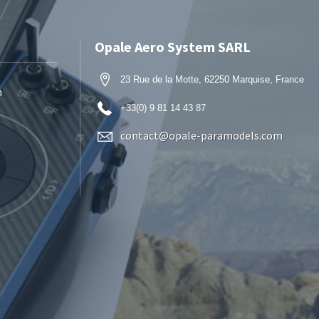
Opale Aero System SARL
23 Rue de la Motte, 62250 Marquise, France
n
+33(0) 9 81 14 43 87
contact@opale-paramodels.com