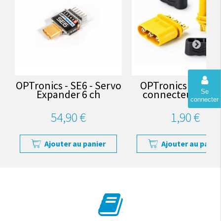
OPTronics - SE6 - Servo
OPTronics - paire
Expander 6 ch
connecteurs MR
Se
connecter
54,90 €
1,90 €
Ajouter au panier
Ajouter au panie