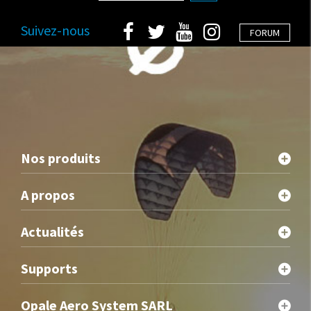
Suivez-nous
FORUM
Nos produits
A propos
Actualités
Supports
Opale Aero System SARL