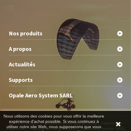
Nos produits
A propos
Actualités
Supports
Opale Aero System SARL
Nous utilisons des cookies pour vous offrir la meilleure
expérience d'achat possible. Si vous continuez à
Mentions légales
Conditions générales de vente
Paiement et
|
|
utiliser notre site Web, nous supposerons que vous
expédition
Politique de confidentialité
|
| Opale Aero System SARL