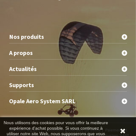
Nos produits
A propos
Actualités
Supports
Opale Aero System SARL
Nous utilisons des cookies pour vous offrir la meilleure
expérience d'achat possible. Si vous continuez à
Mentions légales
Conditions générales de vente
Paiement et
|
|
utiliser notre site Web, nous supposerons que vous
expédition
Politique de confidentialité
|
| Opale Aero System SARL