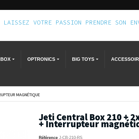
LAISSEZ VOTRE PASSION PRENDRE SON E
RBOX
OPTRONICS
BIG TOYS
ACCESSOI
ERRUPTEUR MAGNÉTIQUE
Jeti Central Box 210 + 2
+ Interrupteur magnéti
Référence
J-CB-210-RS