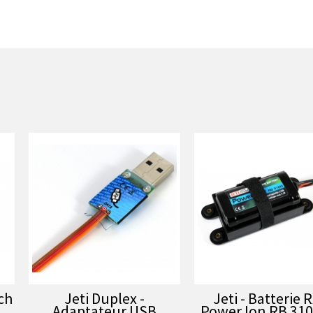
ch
Jeti Duplex -
Jeti - Batterie R
Adaptateur USB
Power Ion RB 310