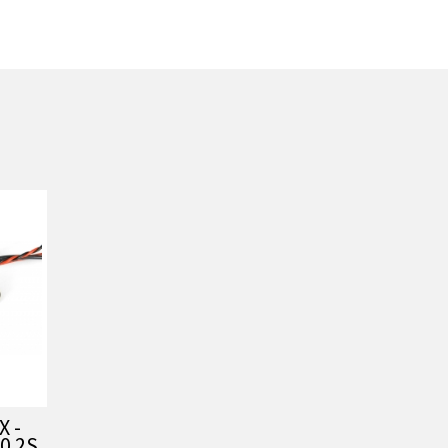
X -
0 2S