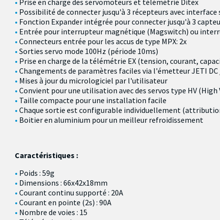
Prise en charge des servomoteurs et télémétrie Ditex
Possibilité de connecter
jusqu'à 3 récepteurs
avec interface 
Fonction
Expander intégrée
pour connecter jusqu'à
3 capteu
Entrée pour
interrupteur magnétique
(Magswitch)
ou inter
Connecteurs entrée pour les accus de type MPX
: 2x
S
orties
servo
mode
100Hz
(
période
10ms
)
Prise en charge de
la
télémétrie
EX
(tension, courant
, capac
C
hangements de paramètres
faciles
via l'émetteur
JETI DC 
Mises à jour
du micrologiciel
par
l'utilisateur
Convient pour une utilisation
avec des
servos
type HV (
High 
Taille compacte
pour une installation facile
Chaque sortie
est configurable
individuellement
(
attributio
Boitier en aluminium pour un meilleur refroidissement
Caractéristiques :
Poids : 59g
Dimensions : 66x42x18mm
Courant continu supporté : 20A
Courant en pointe (2s) : 90A
Nombre de voies : 15