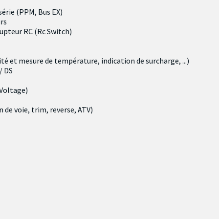
série
(PPM
, Bus
EX)
rs
rupteur
RC
(Rc Switch)
ité et
mesure de température
,
indication de surcharge
,
...
)
/
DS
Voltage)
n de voie,
trim, reverse, ATV
)