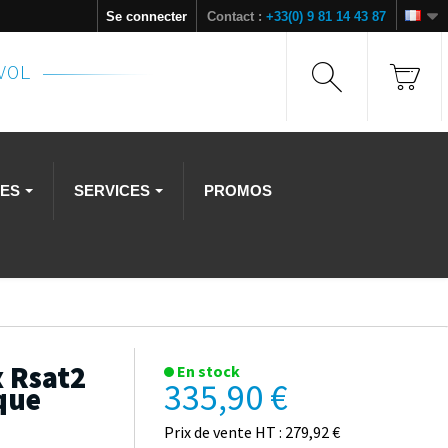
Se connecter
Contact :
+33(0) 9 81 14 43 87
NVOL
RES
SERVICES
PROMOS
x Rsat2
En stock
335,90 €
que
Prix de vente HT : 279,92 €