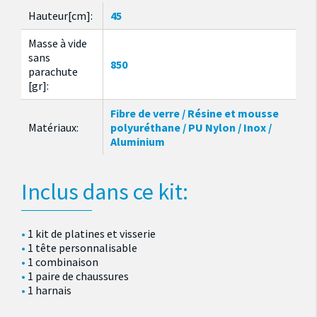
Hauteur[cm]:
45
Masse à vide
sans
850
parachute
[gr]:
Fibre de verre / Résine et mousse
Matériaux:
polyuréthane / PU Nylon / Inox /
Aluminium
Inclus dans ce kit:
1 kit de platines et visserie
1 tête personnalisable
1 combinaison
1 paire de chaussures
1 harnais