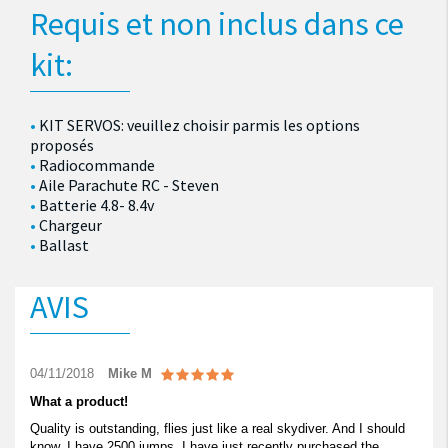
Requis et non inclus dans ce
kit:
KIT SERVOS: veuillez choisir parmis les options
proposés
Radiocommande
Aile Parachute RC - Steven
Batterie 4.8- 8.4v
Chargeur
Ballast
AVIS
04/11/2018
Mike M
What a product!
Quality is outstanding, flies just like a real skydiver. And I should
know, I have 2500 jumps. I have just recently purchased the