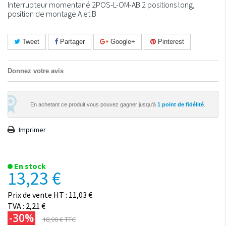
Interrupteur momentané 2POS-L-OM-AB 2 positions long,
position de montage A et B
Tweet
Partager
Google+
Pinterest
Donnez votre avis
En achetant ce produit vous pouvez gagner jusqu'à
1
point de fidélité
.
Imprimer
En stock
13,23 €
Prix de vente HT : 11,03 €
TVA : 2,21 €
-30%
18,90 €
TTC