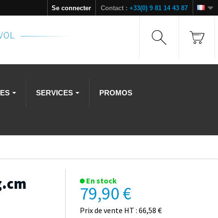
Se connecter
Contact :
+33(0) 9 81 14 43 87
NVOL
RES
SERVICES
PROMOS
g.cm
En stock
79,90 €
Prix de vente HT : 66,58 €