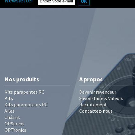
Newsletter
OK
Nos produits
A propos
Kits parapentes RC
Devenir revendeur
Kits
Savoir-faire & Valeurs
Kits paramoteurs RC
Recrutement
Ailes
Contactez-nous
Châssis
OPServos
OPTronics