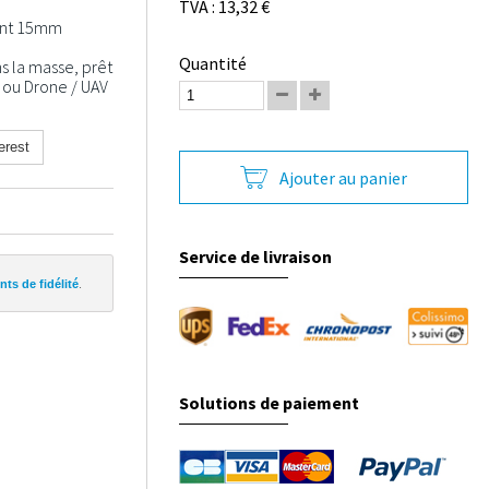
TVA : 13,32 €
ent 15mm
Quantité
s la masse, prêt
 ou Drone / UAV
erest
Ajouter au panier
Service de livraison
ts de fidélité
.
Solutions de paiement