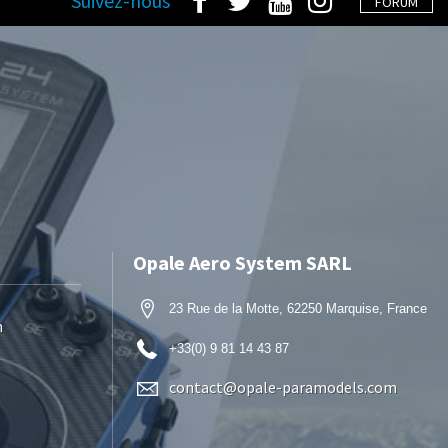
Suivez-nous
FORUM
Opale Aero System SARL
23 Rue de la Motte, 62250 Marquise, France
n
+33(0) 9 81 14 43 87
contact@opale-paramodels.com