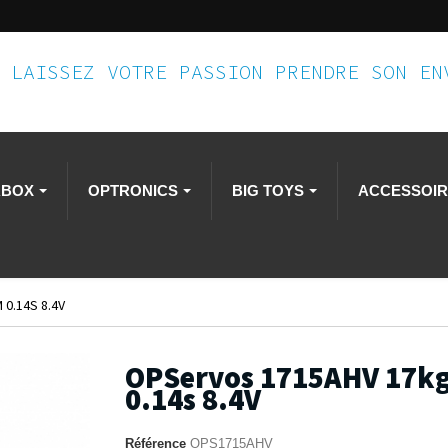
LAISSEZ VOTRE PASSION PRENDRE SON E
RBOX
OPTRONICS
BIG TOYS
ACCESSOI
0.14S 8.4V
OPServos 1715AHV 17k
0.14s 8.4V
Référence
OPS1715AHV