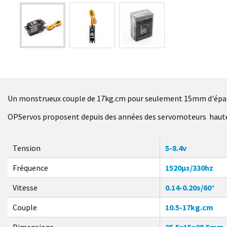
Un monstrueux couple de 17kg.cm pour seulement 15mm d'épai
OPServos proposent depuis des années des servomoteurs haute q
Tension
5-8.4v
Fréquence
1520µs/330hz
Vitesse
0.14-0.20s/60°
Couple
10.5-17kg.cm
Dimensions
35.5x15x28.5mm